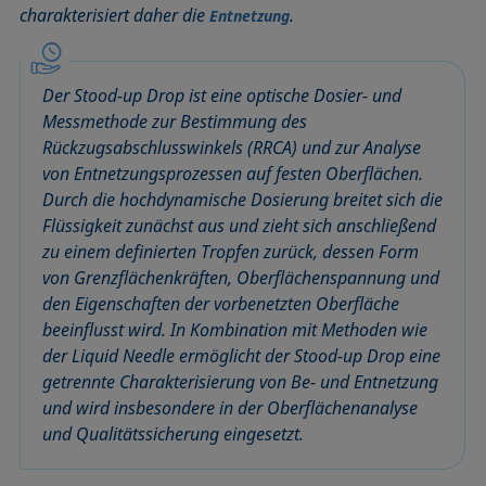
charakterisiert daher die
.
Benetzbarkeit
Kegelschnittmethode
Rückzugswinkel
Entnetzung
Benetzte Länge
Kohäsionsarbeit
Schaum
Benetzung
Kontaktwinkel
Schaumbildner
Der Stood-up Drop ist eine optische Dosier- und
Blasendruck-Tensiometer
Kreismethode
Spinning-Drop-Tensiometer
Messmethode zur Bestimmung des
Captive Bubble Methode
Kritische Mizellkonzentration (CMC) und
Spreiten
Rückzugsabschlusswinkels (RRCA) und zur Analyse
Tensidkonzentration
von Entnetzungsprozessen auf festen Oberflächen.
Constrained Sessile Drop
Spreitkoeffizient, Spreitparameter
Durch die hochdynamische Dosierung breitet sich die
Kritische Oberflächenspannung
Diffusionskoeffizient
Stabmethode
Flüssigkeit zunächst aus und zieht sich anschließend
Laplace-Druck
Dispersiver Anteil
Stalagmometer
zu einem definierten Tropfen zurück, dessen Form
Liegender Tropfen (sessile drop)
Dreiphasenpunkt
Statische Oberflächenspannung
von Grenzflächenkräften, Oberflächenspannung und
Liquid Needle
den Eigenschaften der vorbenetzten Oberfläche
Dynamische Oberflächenspannung
Statischer Kontaktwinkel
beeinflusst wird. In Kombination mit Methoden wie
Lotuseffekt
Dynamischer Kontaktwinkel
Stood-up Drop
der Liquid Needle ermöglicht der Stood-up Drop eine
Meniskus-Methode
Emulsion
getrennte Charakterisierung von Be- und Entnetzung
Methode nach Oss und Good
Entnetzung
und wird insbesondere in der Oberflächenanalyse
Methode nach Owens, Wendt, Rabel und Kaelble (OWRK)
und Qualitätssicherung eingesetzt.
Equation of state
Methode nach Wu
Extended-Fowkes method