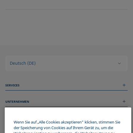
Deutsch (DE)
SERVICES
Messdienstleistungen
UNTERNEHMEN
Technischer Service
Webinare & Seminare
Über uns
Remote Support
ALLGEMEINE INFORMATIONEN
Stellenangebote
Wenn Sie auf „Alle Cookies akzeptieren“ klicken, stimmen Sie
Kontaktieren Sie uns
der Speicherung von Cookies auf Ihrem Gerät zu, um die
News
Impressum