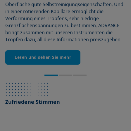
Oberfläche gute Selbstreinigungseigenschaften. Und
automatische CMC-Bestimmung wertvolles Wissen
unseren Instrumenten nimmt ADVANCE alle Aspekte
in einer rotierenden Kapillare ermöglicht die
für unzählige Bereiche, in denen Ober- und
des Schaumverhaltens unter die Lupe und gewinnt
Verformung eines Tropfens, sehr niedrige
präzise Ergebnisse durch die Steuerung des
sowie die
eine
Grenzflächenspannung
Benetzbarkeit
Grenzflächenspannungen zu bestimmen. ADVANCE
Schlüsselrolle spielen.
Aufschäumens und die Kommunikation mit präzisen
bringt zusammen mit unseren Instrumenten die
Sensoren und Kameras.
Tropfen dazu, all diese Informationen preiszugeben.
Mehr Details
Weitere Infos
Lesen und sehen Sie mehr
Zufriedene Stimmen