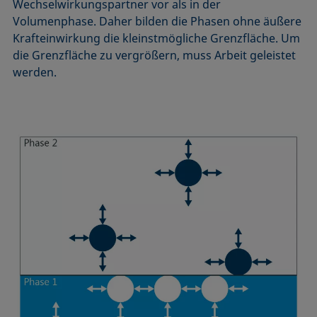
Wechselwirkungspartner vor als in der
Mikroemulsion
Volumenphase. Daher bilden die Phasen ohne äußere
Methode nach Zisman
Krafteinwirkung die kleinstmögliche Grenzfläche. Um
Mizelle
die Grenzfläche zu vergrößern, muss Arbeit geleistet
Netzmittel
werden.
Oberflächenaktiv
Oberflächenalter
Oberflächenspannung