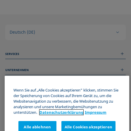
Deutsch (DE)
SERVICES
Messdienstleistungen
UNTERNEHMEN
Technischer Service
Webinare & Seminare
Über uns
Remote Support
ALLGEMEINE INFORMATIONEN
Stellenangebote
Wenn Sie auf „Alle Cookies akzeptieren“ klicken, stimmen Sie
Kontaktieren Sie uns
News
der Speicherung von Cookies auf Ihrem Gerät zu, um die
Impressum
Websitenavigation zu verbessern, die Websitenutzung zu
Events
WERDE TEIL DER KRÜSS COMMUNITY
Datenschutzerklärung
analysieren und unsere Marketingbemühungen zu
Cookie-Richtlinie
unterstützen.
Datenschutz­erklärung
Impressum
Verkaufs- und Lieferbedingungen
Zertifizierungen (ISO 9001)
Alle ablehnen
Alle Cookies akzeptieren