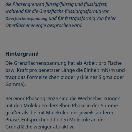
die Phasengrenzen flüssig/flüssig und flüssig/fest,
Benetzbarkeit
Kegelschnittmethode
Rückzugswinkel
während für die Grenzfläche flüssig/gasförmig von
Benetzte Länge
Kohäsionsarbeit
Schaum
und für fest/gasförmig von freier
Oberflächenspannung
Benetzung
Kontaktwinkel
Schaumbildner
Oberflächenenergie gesprochen wird.
Blasendruck-Tensiometer
Kreismethode
Spinning-Drop-Tensiometer
Captive Bubble Methode
Kritische Mizellkonzentration (CMC) und
Spreiten
Tensidkonzentration
Constrained Sessile Drop
Spreitkoeffizient, Spreitparameter
Hintergrund
Kritische Oberflächenspannung
Diffusionskoeffizient
Stabmethode
Die Grenzflächenspannung hat als Arbeit pro Fläche
Laplace-Druck
Dispersiver Anteil
Stalagmometer
bzw. Kraft pro benetzter Länge die Einheit mN/m und
Liegender Tropfen (sessile drop)
Dreiphasenpunkt
Statische Oberflächenspannung
trägt das Formelzeichen σ oder γ (kleines Sigma oder
Liquid Needle
Dynamische Oberflächenspannung
Statischer Kontaktwinkel
Gamma).
Lotuseffekt
Dynamischer Kontaktwinkel
Stood-up Drop
Bei einer Phasengrenze sind die Wechselwirkungen
Meniskus-Methode
Emulsion
mit den Molekülen derselben Phase in der Summe
Methode nach Oss und Good
Entnetzung
größer als die mit Molekülen der jeweils anderen
Methode nach Owens, Wendt, Rabel und Kaelble (OWRK)
Equation of state
Phase. Entsprechend finden Moleküle an der
Methode nach Wu
Grenzfläche weniger attraktive
Extended-Fowkes method