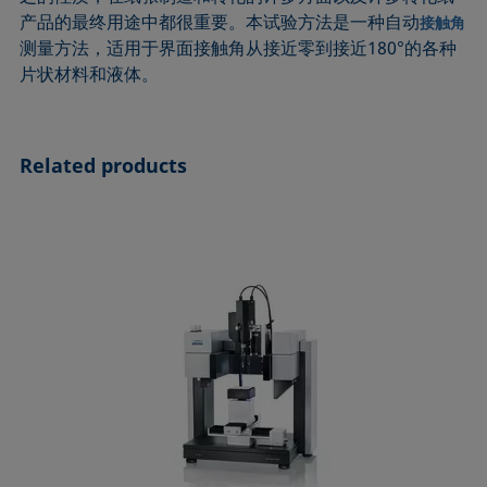
ASTM D7334-08
ISO 15989
产品的最终用途中都很重要。本试验方法是一种自动
接触角
测量方法，适用于界面接触角从接近零到接近180°的各种
ASTM D7490-13
ISO 16672:2020
片状材料和液体。
ASTM D8597-24
ISO 19403-1:2022 to ISO 19403-7:2024
DIN EN14210-03
Method 306B
DIN EN14370-04
OECD 115-95
Related products
DIN 53914-97