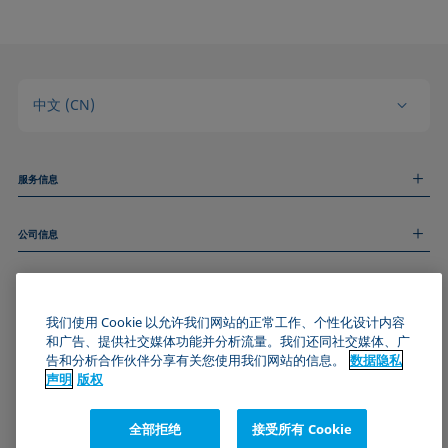
中文 (CN)
服务信息
测量服务
公司信息
技术服务
线上和线下研讨会
关于我们
远程支持
基本信息
人才招聘
和我们取得联系
新闻
我们使用 Cookie 以允许我们网站的正常工作、个性化设计内容
版权
和广告、提供社交媒体功能并分析流量。我们还同社交媒体、广
活动
加入KRÜSS社区
数据隐私声明
告和分析合作伙伴分享有关您使用我们网站的信息。
数据隐私
Cookie政策
声明
版权
通用条款与条件
证书 (ISO 9001)
全部拒绝
接受所有 Cookie
订阅我们的新闻简报