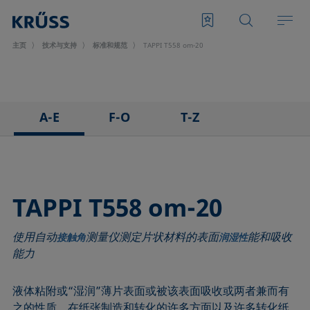
主页
技术与支持
标准和规范
TAPPI T558 om-20
A-E
F-O
T-Z
ASTM C813-90
IEC 62961 - 18
TAPPI T458 cm-14
ASTM D971-12
IEC TR 62039:2021
TAPPI T558 om-20
ASTM D1173-07
IEC TS 62073:2016
TAPPI T558 om-20
ASTM D1331-14
ISO 304-85
使用自动
测量仪测定片状材料的表面
能和吸收
ASTM D1417-16
ISO 1409-06
接触角
润湿性
能力
ASTM D1590-60
ISO 4311-79
ASTM D3825-90
ISO 6295-83
液体粘附或“湿润”薄片表面或被该表面吸收或两者兼而有
ASTM D5946-17
ISO 6889-86
之的性质，在纸张制造和转化的许多方面以及许多转化纸