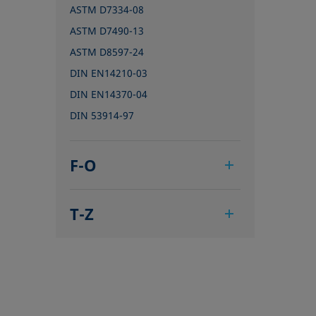
ASTM D7334-08
ASTM D7490-13
ASTM D8597-24
DIN EN14210-03
DIN EN14370-04
DIN 53914-97
F-O
IEC 62961 - 18
T-Z
IEC TR 62039:2021
IEC TS 62073:2016
TAPPI T458 cm-14
ISO 304-85
TAPPI T558 om-20
ISO 1409-06
ISO 4311-79