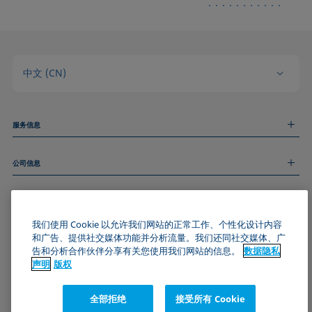
中文 (CN)
服务信息
测量服务
公司信息
技术服务
线上和线下研讨会
关于我们
远程支持
基本信息
人才招聘
和我们取得联系
我们使用 Cookie 以允许我们网站的正常工作、个性化设计内容
新闻
版权
和广告、提供社交媒体功能并分析流量。我们还同社交媒体、广
活动
加入KRÜSS社区
数据隐私声明
告和分析合作伙伴分享有关您使用我们网站的信息。
数据隐私
Cookie政策
声明
版权
通用条款与条件
证书 (ISO 9001)
全部拒绝
接受所有 Cookie
订阅我们的新闻简报