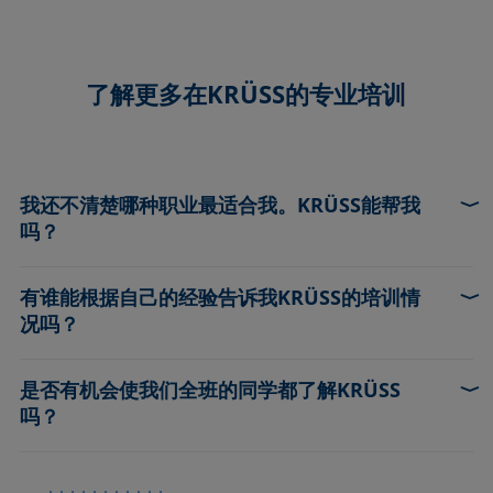
了解更多在KRÜSS的专业培训
我还不清楚哪种职业最适合我。KRÜSS能帮我
吗？
有谁能根据自己的经验告诉我KRÜSS的培训情
找到适合您才能、目标和愿望的职业并不是那么容易。您
况吗？
可以了解一下我们的培训计划是否适合您。只需电邮给
Elisabeth——作为一名人力资源专家，她了解在世界各地
的工作方式，并会抽出时间与您沟通。
是否有机会使我们全班的同学都了解KRÜSS
当然，你不必通过我们的营销广告获得关于KRÜSS的信
吗？
息。可以从我们见习的和训练有素的同事的角度来了解我
们，了解他们是如何经历学徒生涯的，以及他们目前的经
历。只需向Elisabeth发送电子邮件，她将与您取得联系。
当然可以。和您的老师沟通，然后通过老师和Elisabeth取