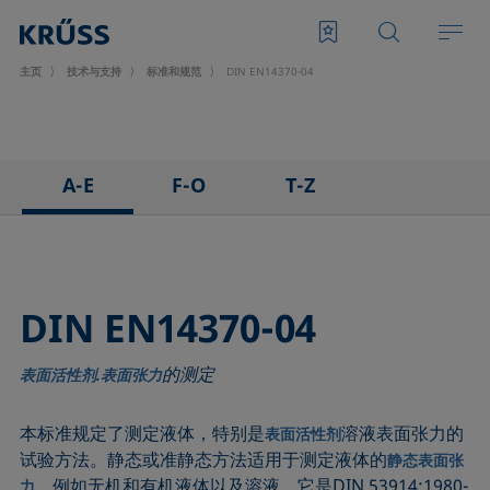
主页
技术与支持
标准和规范
DIN EN14370-04
A-E
F-O
T-Z
ASTM C813-90
IEC 62961 - 18
TAPPI T458 cm-14
ASTM D971-12
IEC TR 62039:2021
TAPPI T558 om-20
ASTM D1173-07
IEC TS 62073:2016
DIN EN14370-04
ASTM D1331-14
ISO 304-85
.
的测定
ASTM D1417-16
ISO 1409-06
表面活性剂
表面张力
ASTM D1590-60
ISO 4311-79
本标准规定了测定液体，特别是
溶液表面张力的
表面活性剂
ASTM D3825-90
ISO 6295-83
试验方法。静态或准静态方法适用于测定液体的
静态表面张
ASTM D5946-17
ISO 6889-86
，例如无机和有机液体以及溶液。它是DIN 53914:1980-
力