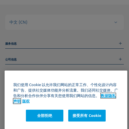
中文 (CN)
服务信息
测量服务
公司信息
技术服务
线上和线下研讨会
关于我们
远程支持
基本信息
人才招聘
和我们取得联系
新闻
我们使用 Cookie 以允许我们网站的正常工作、个性化设计内容
版权
和广告、提供社交媒体功能并分析流量。我们还同社交媒体、广
活动
加入KRÜSS社区
数据隐私声明
告和分析合作伙伴分享有关您使用我们网站的信息。
数据隐私
Cookie政策
声明
版权
通用条款与条件
证书 (ISO 9001)
全部拒绝
接受所有 Cookie
订阅我们的新闻简报