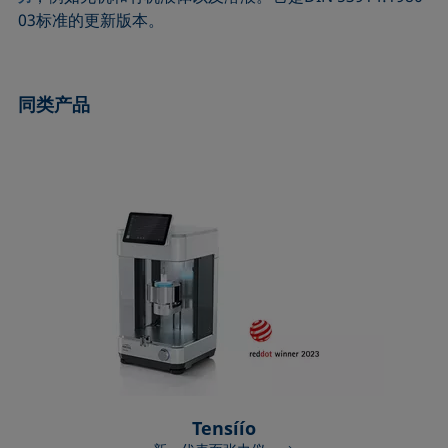
ASTM D7334-08
ISO 15989
03标准的更新版本。
ASTM D7490-13
ISO 16672:2020
ASTM D8597-24
ISO 19403-1:2022 to ISO 19403-7:2024
同类产品
DIN EN14210-03
Method 306B
DIN EN14370-04
OECD 115-95
DIN 53914-97
Tensíío