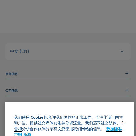
ASTM D7334-08
ISO 15989
ASTM D7490-13
ISO 16672:2020
ASTM D8597-24
ISO 19403-1:2022 to ISO 19403-7:2024
DIN EN14210-03
Method 306B
DIN EN14370-04
OECD 115-95
DIN 53914-97
中文 (CN)
服务信息
测量服务
公司信息
技术服务
线上和线下研讨会
关于我们
远程支持
基本信息
人才招聘
和我们取得联系
新闻
我们使用 Cookie 以允许我们网站的正常工作、个性化设计内容
版权
和广告、提供社交媒体功能并分析流量。我们还同社交媒体、广
活动
加入KRÜSS社区
数据隐私声明
告和分析合作伙伴分享有关您使用我们网站的信息。
数据隐私
Cookie政策
声明
版权