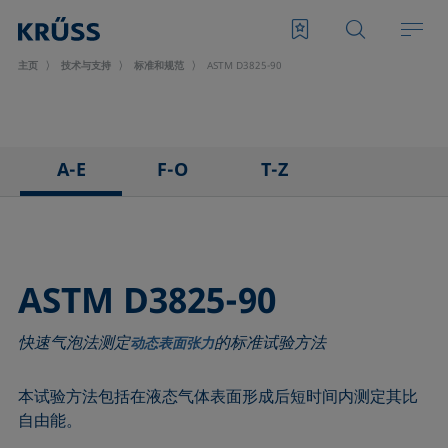
主页
技术与支持
标准和规范
ASTM D3825-90
A-E
F-O
T-Z
ASTM C813-90
IEC 62961 - 18
TAPPI T458 cm-14
ASTM D971-12
IEC TR 62039:2021
TAPPI T558 om-20
ASTM D1173-07
IEC TS 62073:2016
ASTM D3825-90
ASTM D1331-14
ISO 304-85
快速气泡法测定
的标准试验方法
ASTM D1417-16
ISO 1409-06
动态表面张力
ASTM D1590-60
ISO 4311-79
本试验方法包括在液态气体表面形成后短时间内测定其比
ASTM D3825-90
ISO 6295-83
自由能。
ASTM D5946-17
ISO 6889-86