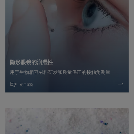
拒液性
材料加工
泡沫抑制
活化
涂层涂料
隐形眼镜的润湿性
用于生物相容材料研发和质量保证的接触角测量
润湿（浸润）
使用案例
液体的调质和测试
清洁
焊接
电镀