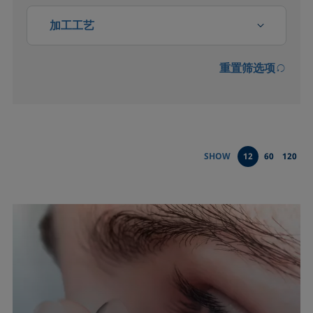
加工工艺
重置筛选项
三次采油
乳化与破乳
分散体
SHOW
12
60
120
印刷
发泡
吸附、吸收
喷墨技术
密封