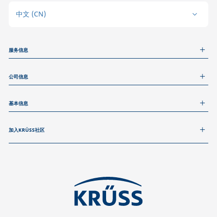
中文 (CN)
服务信息
测量服务
公司信息
技术服务
线上和线下研讨会
关于我们
远程支持
基本信息
人才招聘
和我们取得联系
新闻
版权
活动
加入KRÜSS社区
数据隐私声明
Cookie政策
通用条款与条件
证书 (ISO 9001)
订阅我们的新闻简报