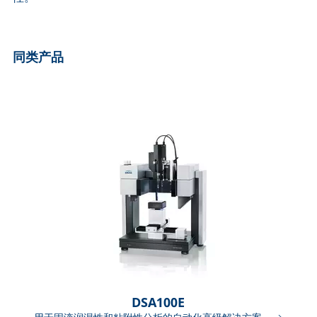
ASTM D7334-08
ISO 15989
ASTM D7490-13
ISO 16672:2020
ASTM D8597-24
ISO 19403-1:2022 to ISO 19403-7:2024
同类产品
DIN EN14210-03
Method 306B
DIN EN14370-04
OECD 115-95
DIN 53914-97
DSA100E