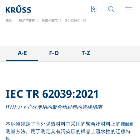
主页
技术与支持
标准和规范
IEC 62961 - 18
A-E
F-O
T-Z
ASTM C813-90
IEC 62961 - 18
TAPPI T458 cm-14
ASTM D971-12
IEC TR 62039:2021
TAPPI T558 om-20
ASTM D1173-07
IEC TS 62073:2016
IEC TR 62039:2021
ASTM D1331-14
ISO 304-85
HV压力下户外使用的聚合物材料的选择指南
ASTM D1417-16
ISO 1409-06
ASTM D1590-60
ISO 4311-79
本标准规定了室外隔热材料中采用的聚合物材料上的
接触角
ASTM D3825-90
ISO 6295-83
测量方法。用于测定具有污染层的样品上疏水性的迁移特
ASTM D5946-17
ISO 6889-86
性。