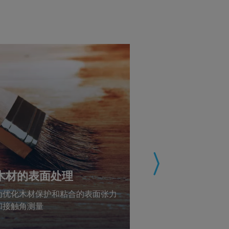
木材的表面处理
喷墨打印
为优化木材保护和粘合的表面张力
用表面科学方法
和接触角测量
艺和基材