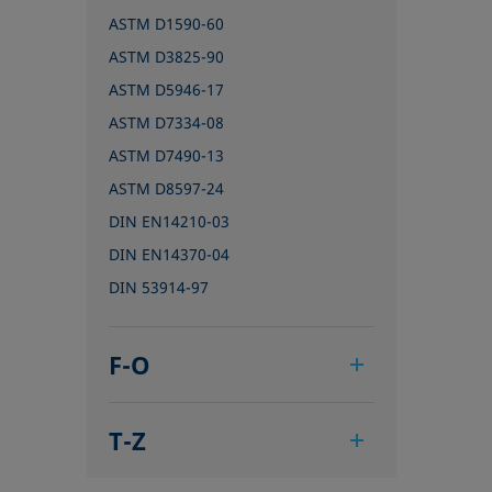
ASTM D1590-60
ASTM D3825-90
ASTM D5946-17
ASTM D7334-08
ASTM D7490-13
ASTM D8597-24
DIN EN14210-03
DIN EN14370-04
DIN 53914-97
F-O
IEC 62961 - 18
T-Z
IEC TR 62039:2021
IEC TS 62073:2016
TAPPI T458 cm-14