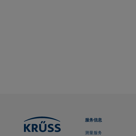
ISO 304-85
TAPPI T558 om-20
ISO 1409-06
ISO 4311-79
ISO 6295-83
ISO 6889-86
ISO 15989
ISO 16672:2020
ISO 19403-1:2022 to ISO 19403-
7:2024
Method 306B
OECD 115-95
服务信息
测量服务