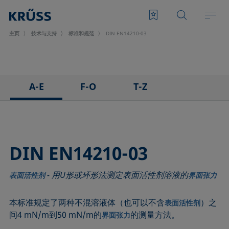
主页
技术与支持
标准和规范
DIN EN14210-03
A-E
F-O
T-Z
ASTM C813-90
IEC 62961 - 18
TAPPI T458 cm-14
ASTM D971-12
IEC TR 62039:2021
TAPPI T558 om-20
ASTM D1173-07
IEC TS 62073:2016
DIN EN14210-03
ASTM D1331-14
ISO 304-85
- 用U形或环形法测定表面活性剂溶液的
ASTM D1417-16
ISO 1409-06
表面活性剂
界面张力
ASTM D1590-60
ISO 4311-79
本标准规定了两种不混溶液体（也可以不含
）之
表面活性剂
ASTM D3825-90
ISO 6295-83
间4 mN/m到50 mN/m的
的测量方法。
界面张力
ASTM D5946-17
ISO 6889-86