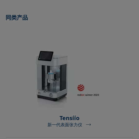
ASTM D7334-08
ISO 15989
ASTM D7490-13
ISO 16672:2020
同类产品
ASTM D8597-24
ISO 19403-1:2022 to ISO 19403-7:2024
DIN EN14210-03
Method 306B
DIN EN14370-04
OECD 115-95
DIN 53914-97
Tensíío
新一代表面张力仪