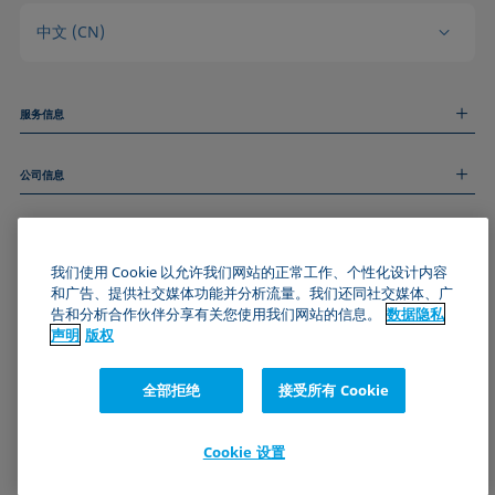
中文 (CN)
服务信息
测量服务
公司信息
技术服务
线上和线下研讨会
关于我们
远程支持
基本信息
人才招聘
和我们取得联系
新闻
我们使用 Cookie 以允许我们网站的正常工作、个性化设计内容
版权
和广告、提供社交媒体功能并分析流量。我们还同社交媒体、广
活动
加入KRÜSS社区
数据隐私声明
告和分析合作伙伴分享有关您使用我们网站的信息。
数据隐私
Cookie政策
声明
版权
通用条款与条件
证书 (ISO 9001)
全部拒绝
接受所有 Cookie
订阅我们的新闻简报
Cookie 设置