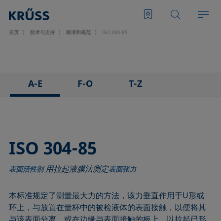
主页
技术与支持
标准和规范
ISO 304-85
A-E
F-O
T-Z
ASTM C813-90
IEC 62961 - 18
TAPPI T458 cm-14
ASTM D971-12
IEC TR 62039:2021
TAPPI T558 om-20
ASTM D1173-07
IEC TS 62073:2016
ISO 304-85
ASTM D1331-14
ISO 304-85
用拉起液膜法测定
ASTM D1417-16
ISO 1409-06
表面活性剂
表面张力
ASTM D1590-60
ISO 4311-79
本标准规定了测量最大力的方法，该力垂直作用于U形或
ASTM D3825-90
ISO 6295-83
环上，与放置在量杯中的被检液体的表面接触，以便将其
ASTM D5946-17
ISO 6889-86
与该表面分离，或在边缘与表面接触的板上，以拉起已形