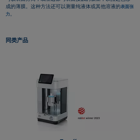
ASTM D7334-08
ISO 15989
成的薄膜。这种方法还可以测量纯液体或其他溶液的
表面张
。
ASTM D7490-13
ISO 16672:2020
力
ASTM D8597-24
ISO 19403-1:2022 to ISO 19403-7:2024
DIN EN14210-03
Method 306B
同类产品
DIN EN14370-04
OECD 115-95
DIN 53914-97