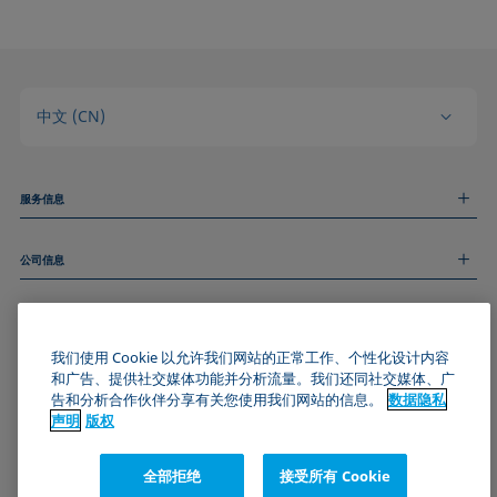
中文 (CN)
服务信息
测量服务
公司信息
技术服务
线上和线下研讨会
关于我们
远程支持
基本信息
人才招聘
和我们取得联系
新闻
我们使用 Cookie 以允许我们网站的正常工作、个性化设计内容
版权
和广告、提供社交媒体功能并分析流量。我们还同社交媒体、广
活动
加入KRÜSS社区
数据隐私声明
告和分析合作伙伴分享有关您使用我们网站的信息。
数据隐私
Cookie政策
声明
版权
通用条款与条件
证书 (ISO 9001)
全部拒绝
接受所有 Cookie
订阅我们的新闻简报