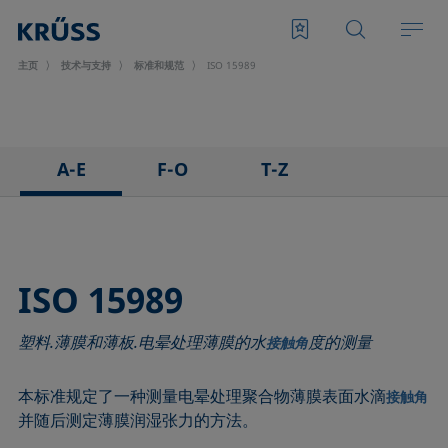
主页
技术与支持
标准和规范
ISO 15989
A-E
F-O
T-Z
ASTM C813-90
IEC 62961 - 18
TAPPI T458 cm-14
ASTM D971-12
IEC TR 62039:2021
TAPPI T558 om-20
ASTM D1173-07
IEC TS 62073:2016
ISO 15989
ASTM D1331-14
ISO 304-85
塑料.薄膜和薄板.电晕处理薄膜的水
度的测量
ASTM D1417-16
ISO 1409-06
接触角
ASTM D1590-60
ISO 4311-79
本标准规定了一种测量电晕处理聚合物薄膜表面水滴
接触角
ASTM D3825-90
ISO 6295-83
并随后测定薄膜润湿张力的方法。
ASTM D5946-17
ISO 6889-86