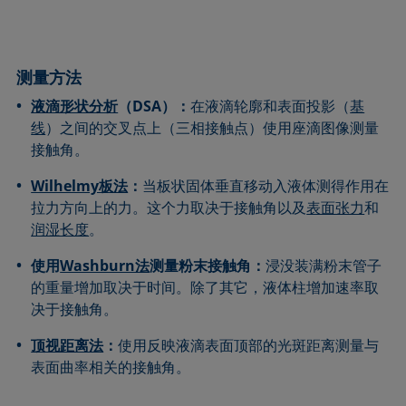
测量方法
液滴形状分析
（DSA）：
在液滴轮廓和表面投影（
基
线
）之间的交叉点上（三相接触点）使用座滴图像测量
接触角。
Wilhelmy板法
：
当板状固体垂直移动入液体测得作用在
拉力方向上的力。这个力取决于接触角以及
表面张力
和
润湿长度
。
使用
Washburn法
测量粉末接触角：
浸没装满粉末管子
的重量增加取决于时间。除了其它，液体柱增加速率取
决于接触角。
顶视距离法
：
使用反映液滴表面顶部的光斑距离测量与
表面曲率相关的接触角。