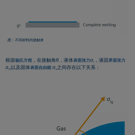
Extended Fowkes法
图：不同材料的接触角
根据
，在接触角θ，液体
σ
，液固
杨氏方程
表面张力
界面张力
l
σ
以及固体
σ
之间存在以下关系：
表面自由能
sl
s