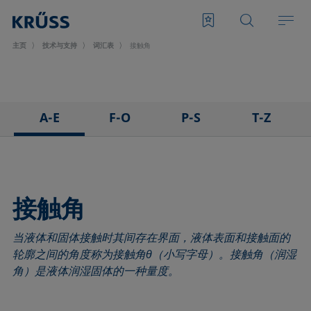
主页
技术与支持
词汇表
接触角
A-E
F-O
P-S
T-Z
3D接触角测量法
泡沫
悬滴法
表面张力仪
粘附
Foam Flash
极性部分
三相点
吸附系数
发泡剂
多项式法
顶视距离法
接触角
前进角
Fowkes法
后退角
Washburn法
当液体和固体接触时其间存在界面，液体表面和接触面的
ASTM D 971
高宽法
脱环法
韦伯数
轮廓之间的角度称为接触角θ（小写字母）。接触角（润湿
基线
滞后角
棒法
润湿性
角）是液体润湿固体的一种量度。
气泡压力张力仪
界面流变，表面流变
滚动角
润湿长度
捕泡法
界面张力
罗氏泡沫分析法
润湿