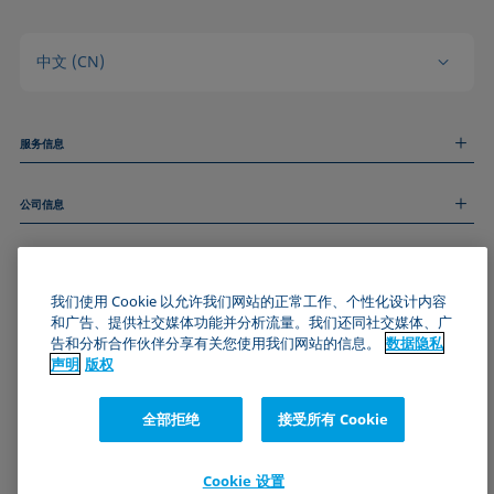
中文 (CN)
服务信息
测量服务
公司信息
技术服务
线上和线下研讨会
关于我们
远程支持
基本信息
人才招聘
和我们取得联系
新闻
我们使用 Cookie 以允许我们网站的正常工作、个性化设计内容
版权
和广告、提供社交媒体功能并分析流量。我们还同社交媒体、广
活动
加入KRÜSS社区
数据隐私声明
告和分析合作伙伴分享有关您使用我们网站的信息。
数据隐私
Cookie政策
声明
版权
通用条款与条件
证书 (ISO 9001)
全部拒绝
接受所有 Cookie
订阅我们的新闻简报
Cookie 设置