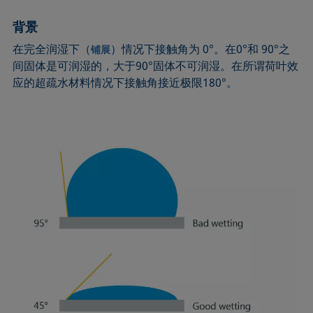
圆法
拉普拉斯压力
粗糙度
润湿剂
背景
圆锥曲线法
液体针头
座滴法
Wilhelmy板法
在完全润湿下（
）情况下接触角为 0°。在0°和 90°之
铺展
受束座滴法
莲花效应
旋转滴张力仪
粘附功
间固体是可润湿的，大于90°固体不可润湿。在所谓荷叶效
接触角
弯月面法
铺展
内聚功
应的超疏水材料情况下接触角接近极限180°。
CMC和表面活性剂浓度
吴氏法
铺展系数
杨拉普拉斯拟合
临界表面张力
Zisman法
滴重计
杨氏方程
去润湿
胶束
静态接触角
扩散系数
微乳剂
静态表面张力
色散部分
Oss and Good法
收缩液滴法
液滴形状分析
Owens, Wendt, Rabel and Kaelble (OWRK)法
表面年龄
Du Noüy环法
表面过剩浓度
动态接触角
表面自由能
动态表面张力
表面张力
乳剂
表面活性
状态方程
表面活性剂