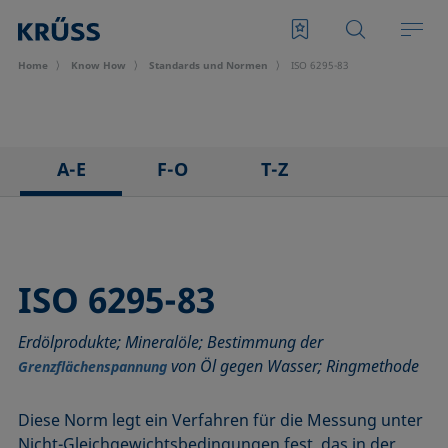
Home
Know How
Standards und Normen
ISO 6295-83
A-E
F-O
T-Z
ASTM C813-90
IEC 62961 - 18
TAPPI T458 cm-14
ASTM D971-12
IEC TR 62039:2021
TAPPI T558 om-20
ASTM D1173-07
IEC TS 62073:2016
ISO 6295-83
ASTM D1331-14
ISO 304-85
Erdölprodukte; Mineralöle; Bestimmung der
ASTM D1417-16
ISO 1409-06
von Öl gegen Wasser; Ringmethode
Grenzflächenspannung
ASTM D1590-60
ISO 4311-79
ASTM D3825-90
ISO 6295-83
Diese Norm legt ein Verfahren für die Messung unter
ASTM D5946-17
ISO 6889-86
Nicht-Gleichgewichtsbedingungen fest, das in der