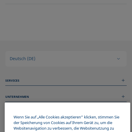
Deutsch (DE)
SERVICES
Messdienstleistungen
UNTERNEHMEN
Technischer Service
Webinare & Seminare
Über uns
Remote Support
ALLGEMEINE INFORMATIONEN
Stellenangebote
Wenn Sie auf „Alle Cookies akzeptieren“ klicken, stimmen Sie
Kontaktieren Sie uns
News
der Speicherung von Cookies auf Ihrem Gerät zu, um die
Impressum
Websitenavigation zu verbessern, die Websitenutzung zu
Events
WERDE TEIL DER KRÜSS COMMUNITY
Datenschutzerklärung