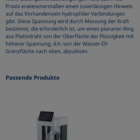
ASTM D7334-08
ISO 15989
Praxis erwiesenermaßen einen zuverlässigen Hinweis
auf das Vorhandensein hydrophiler Verbindungen
ASTM D7490-13
ISO 16672:2020
gibt. Diese Spannung wird durch Messung der Kraft
ASTM D8597-24
ISO 19403-1:2022 bis ISO 19403-7:2024
bestimmt, die erforderlich ist, um einen planaren Ring
DIN EN14210-03
Method 306B
aus Platindraht von der Oberfläche der Flüssigkeit mit
DIN EN14370-04
OECD 115-95
höherer Spannung, d.h. von der Wasser-Öl-
Grenzfläche nach oben, abzulösen.
DIN 53914-97
Passende Produkte