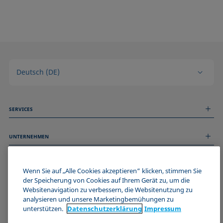
Deutsch (DE)
SERVICES
Messdienstleistungen
UNTERNEHMEN
Technischer Service
Webinare & Seminare
Über uns
Remote Support
ALLGEMEINE INFORMATIONEN
Stellenangebote
Wenn Sie auf „Alle Cookies akzeptieren“ klicken, stimmen Sie
Kontaktieren Sie uns
News
der Speicherung von Cookies auf Ihrem Gerät zu, um die
Impressum
Websitenavigation zu verbessern, die Websitenutzung zu
Events
WERDE TEIL DER KRÜSS COMMUNITY
Datenschutzerklärung
analysieren und unsere Marketingbemühungen zu
Cookie-Richtlinie
unterstützen.
Datenschutz­erklärung
Impressum
Verkaufs- und Lieferbedingungen