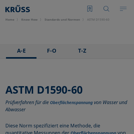
Home
Know How
Standards und Normen
ASTM D1590-60
A-E
F-O
T-Z
ASTM C813-90
IEC 62961 - 18
TAPPI T458 cm-14
ASTM D971-12
IEC TR 62039:2021
TAPPI T558 om-20
ASTM D1173-07
IEC TS 62073:2016
ASTM D1590-60
ASTM D1331-14
ISO 304-85
Prüfverfahren für die
von Wasser und
ASTM D1417-16
ISO 1409-06
Oberflächenspannung
Abwasser
ASTM D1590-60
ISO 4311-79
ASTM D3825-90
ISO 6295-83
Diese Norm spezifiziert eine Methode, die
ASTM D5946-17
ISO 6889-86
quantitative Messungen der
von
Oberflächenspannung