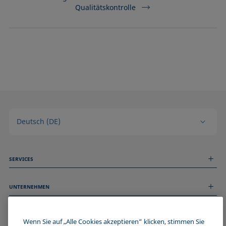
Qualitätskontrolle
Deutsch (DE)
SERVICES
Messdienstleistungen
UNTERNEHMEN
Technischer Service
Webinare & Seminare
Über uns
Remote Support
ALLGEMEINE INFORMATIONEN
Stellenangebote
Wenn Sie auf „Alle Cookies akzeptieren“ klicken, stimmen Sie