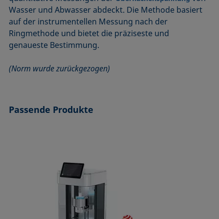
ASTM D7334-08
ISO 15989
Wasser und Abwasser abdeckt. Die Methode basiert
auf der instrumentellen Messung nach der
ASTM D7490-13
ISO 16672:2020
Ringmethode und bietet die präziseste und
ASTM D8597-24
ISO 19403-1:2022 bis ISO 19403-7:2024
genaueste Bestimmung.
DIN EN14210-03
Method 306B
DIN EN14370-04
OECD 115-95
(Norm wurde zurückgezogen)
DIN 53914-97
Passende Produkte