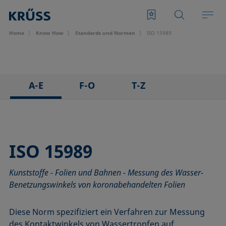
Home
Know How
Standards und Normen
ISO 15989
A-E
F-O
T-Z
ASTM C813-90
IEC 62961 - 18
TAPPI T458 cm-14
ASTM D971-12
IEC TR 62039:2021
TAPPI T558 om-20
ASTM D1173-07
IEC TS 62073:2016
ISO 15989
ASTM D1331-14
ISO 304-85
Kunststoffe - Folien und Bahnen - Messung des Wasser-
ASTM D1417-16
ISO 1409-06
Benetzungswinkels von koronabehandelten Folien
ASTM D1590-60
ISO 4311-79
ASTM D3825-90
ISO 6295-83
Diese Norm spezifiziert ein Verfahren zur Messung
ASTM D5946-17
ISO 6889-86
des Kontaktwinkels von Wassertropfen auf