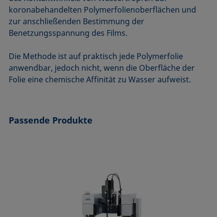
ASTM D7334-08
ISO 15989
koronabehandelten Polymerfolienoberflächen und
zur anschließenden Bestimmung der
ASTM D7490-13
ISO 16672:2020
Benetzungsspannung des Films.
ASTM D8597-24
ISO 19403-1:2022 bis ISO 19403-7:2024
DIN EN14210-03
Method 306B
Die Methode ist auf praktisch jede Polymerfolie
DIN EN14370-04
OECD 115-95
anwendbar, jedoch nicht, wenn die Oberfläche der
Folie eine chemische Affinität zu Wasser aufweist.
DIN 53914-97
Passende Produkte