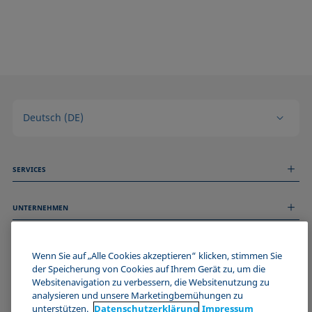
Deutsch (DE)
SERVICES
Messdienstleistungen
UNTERNEHMEN
Technischer Service
Webinare & Seminare
Über uns
Remote Support
ALLGEMEINE INFORMATIONEN
Stellenangebote
Wenn Sie auf „Alle Cookies akzeptieren“ klicken, stimmen Sie
Kontaktieren Sie uns
News
der Speicherung von Cookies auf Ihrem Gerät zu, um die
Impressum
Websitenavigation zu verbessern, die Websitenutzung zu
Events
WERDE TEIL DER KRÜSS COMMUNITY
Datenschutzerklärung
analysieren und unsere Marketingbemühungen zu
Cookie-Richtlinie
unterstützen.
Datenschutz­erklärung
Impressum