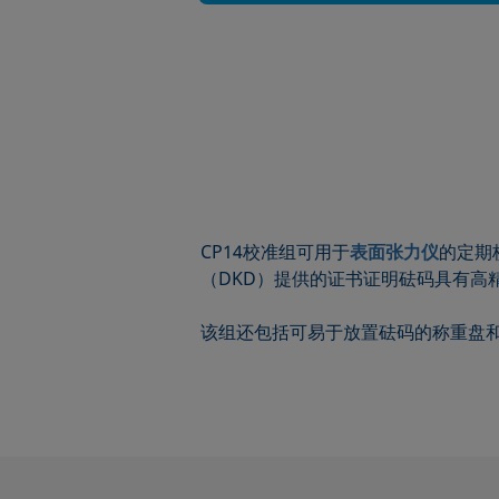
CP14校准组可用于
表面张力仪
的定期校
（DKD）提供的证书证明砝码具有高
该组还包括可易于放置砝码的称重盘