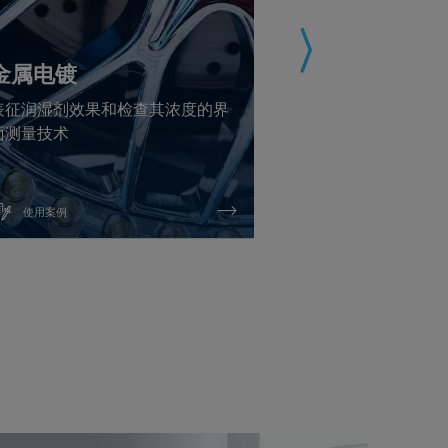
金属电镀
废水处理
表征润湿剂效果和检查其浓度的界
基于表面张力来
面测量技术
水处理过程中表
使用案例
使用案例